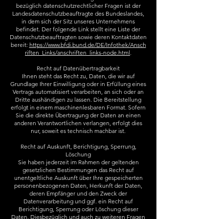
bezüglich datenschutzrechtlicher Fragen ist der
Landesdatenschutzbeauftragte des Bundeslandes,
in dem sich der Sitz unseres Unternehmens
befindet. Der folgende Link stellt eine Liste der
Datenschutzbeauftragten sowie deren Kontaktdaten
bereit:
https://www.bfdi.bund.de/DE/Infothek/Ansch
riften_Links/anschriften_links-node.html
.
Recht auf Datenübertragbarkeit
Ihnen steht das Recht zu, Daten, die wir auf
Grundlage Ihrer Einwilligung oder in Erfüllung eines
Vertrags automatisiert verarbeiten, an sich oder an
Dritte aushändigen zu lassen. Die Bereitstellung
erfolgt in einem maschinenlesbaren Format. Sofern
Sie die direkte Übertragung der Daten an einen
anderen Verantwortlichen verlangen, erfolgt dies
nur, soweit es technisch machbar ist.
Recht auf Auskunft, Berichtigung, Sperrung,
Löschung
Sie haben jederzeit im Rahmen der geltenden
gesetzlichen Bestimmungen das Recht auf
unentgeltliche Auskunft über Ihre gespeicherten
personenbezogenen Daten, Herkunft der Daten,
deren Empfänger und den Zweck der
Datenverarbeitung und ggf. ein Recht auf
Berichtigung, Sperrung oder Löschung dieser
Daten. Diesbezüglich und auch zu weiteren Fragen