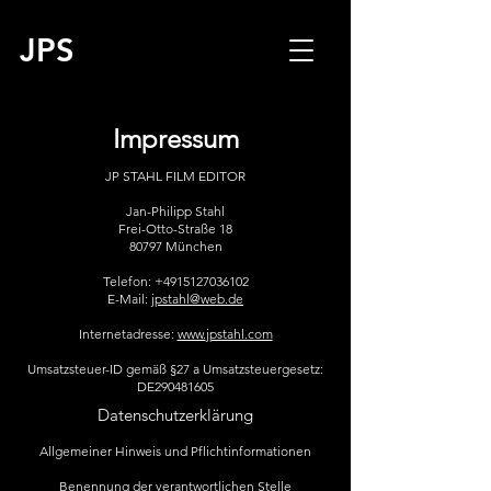
JPS
Impressum
JP STAHL FILM EDITOR
Jan-Philipp Stahl
Frei-Otto-Straße 18
80797 München
Telefon: +4915127036102
E-Mail:
jpstahl@web.de
Internetadresse:
www.
jpstahl.com
Umsatzsteuer-ID gemäß §27 a Umsatzsteuergesetz:
DE290481605
Datenschutzerklärung
Allgemeiner Hinweis und Pflichtinformationen
​Benennung der verantwortlichen Stelle