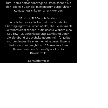
zum Thema personenbezogene Daten können Sie
sich jederzeit über die im Impressum aufgeführten
Kontaktmöglichkeiten an uns wenden.
SSL- bzw. TLS-Verschlüsselung
Aus Sicherheitsgründen und zum Schutz der
Übertragung vertraulicher Inhalte, die Sie an uns als
Seitenbetreiber senden, nutzt unsere Website eine
SSL-bzw. TLS-Verschlüsselung. Damit sind Daten,
die Sie über diese Website übermitteln, für Dritte
nicht mitlesbar. Sie erkennen eine verschlüsselte
Verbindung an der „https://“ Adresszeile Ihres
Browsers und am Schloss-Symbol in der
Browserzeile.
Kontaktformular
Per Kontaktformular übermittelte Daten werden
einschließlich Ihrer Kontaktdaten gespeichert, um
Ihre Anfrage bearbeiten zu können oder um für
Anschlussfragen bereitzustehen. Eine Weitergabe
dieser Daten findet ohne Ihre Einwilligung nicht
statt.
Die Verarbeitung der in das Kontaktformular
eingegebenen Daten erfolgt ausschließlich auf
Grundlage Ihrer Einwilligung (Art. 6 Abs. 1 lit. a
DSGVO). Ein Widerruf Ihrer bereits erteilten
Einwilligung ist jederzeit möglich. Für den Widerruf
genügt eine formlose Mitteilung per E-Mail. Die